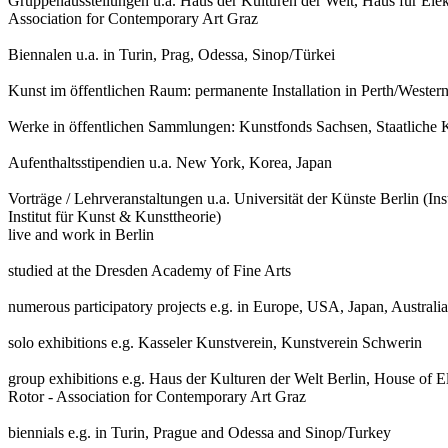
Gruppenausstellungen u.a. Haus der Kulturen der Welt, Haus für Elek
Association for Contemporary Art Graz
Biennalen u.a. in Turin, Prag, Odessa, Sinop/Türkei
Kunst im öffentlichen Raum: permanente Installation in Perth/Western 
Werke in öffentlichen Sammlungen: Kunstfonds Sachsen, Staatlic
Aufenthaltsstipendien u.a. New York, Korea, Japan
Vorträge / Lehrveranstaltungen u.a. Universität der Künste Berlin (I
Institut für Kunst & Kunsttheorie)
live and work in Berlin
studied at the Dresden Academy of Fine Arts
numerous participatory projects e.g. in Europe, USA, Japan, Austral
solo exhibitions e.g. Kasseler Kunstverein, Kunstverein Schwerin
group exhibitions e.g. Haus der Kulturen der Welt Berlin, House of 
Rotor - Association for Contemporary Art Graz
biennials e.g. in Turin, Prague and Odessa and Sinop/Turkey