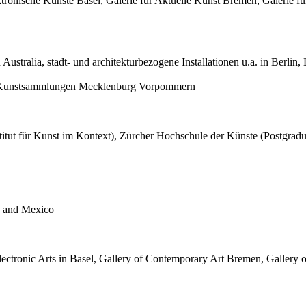
tronische Künste Basel, Galerie für Aktuelle Kunst Bremen, Galerie fü
Australia, stadt- und architekturbezogene Installationen u.a. in Berli
he Kunstsammlungen Mecklenburg Vorpommern
nstitut für Kunst im Kontext), Zürcher Hochschule der Künste (Postgra
ia and Mexico
Electronic Arts in Basel, Gallery of Contemporary Art Bremen, Gallery