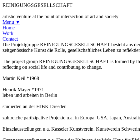
REINIGUNGSGESELLSCHAFT
artistic venture at the point of intersection of art and society
Menu
▼
Home
Work
Contact
Die Projektgruppe REINIGUNGSGESELLSCHAFT besteht aus den bildend
zeitgenössische Kunst die Rolle, gesellschaftliches Leben zu reflekt
The project group REINIGUNGSGESELLSCHAFT is formed by the visual 
reflecting on social life and contributing to change.
Martin Keil
*1968
Henrik Mayer
*1971
leben und arbeiten in Berlin
studierten an der HfBK Dresden
zahlreiche partizipative Projekte u.a. in Europa, USA, Japan, Austral
Einzelausstellungen u.a. Kasseler Kunstverein, Kunstverein Schwerin