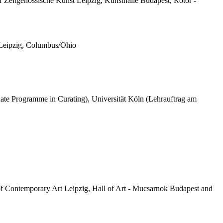
r Zeitgenössische Kunst Leipzig, Kunsthalle Budapest, Rotor -
n, Leipzig, Columbus/Ohio
duate Programme in Curating), Universität Köln (Lehrauftrag am
 of Contemporary Art Leipzig, Hall of Art - Mucsarnok Budapest and